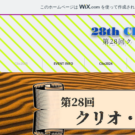
このホームページは
.com
を使って作成され
28th
C
​第28回
Clio2025
EVENT INFO
Clio2024