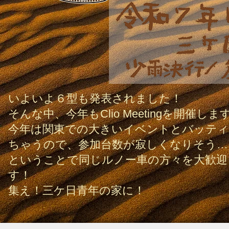
いよいよ６型も発表されました！
そんな中、今年もClio Meetingを開催しま
今年は関東での大きいイベントとバッテ
ちゃうので、参加台数が寂しくなりそう…
ということで同じルノー車の方々を大歓迎
す！
​集え！三ケ日青年の家に！